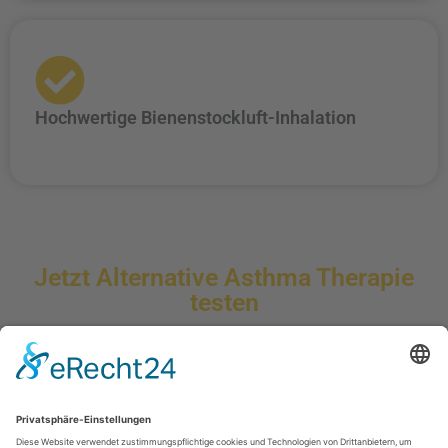
Hochwertige Bienenstockluft-Inhalation
Jetzt Alternative Asthma Therapie
testen
Haben Sie Fragen zur
alternativen Asthma-Therapie
oder möchten
Sie direkt einen Termin buchen? Wir stehen Ihnen für eine persönliche
Beratung zur Verfügung.
Kontaktieren Sie uns
noch heute – wir
freuen uns auf Ihre Anfrage!