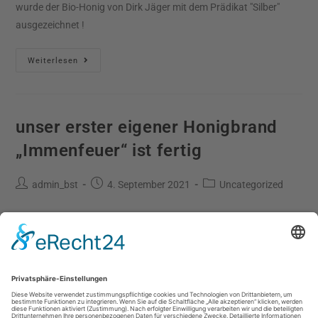
wurde der Bio-Honig von Dirk Jäger mit dem Prädikat "Silber"
ausgezeichnet !
Weiterlesen
unser erster eigener Honigbrand
„Immenfeuer“ ist fertig
admin_bst
4. September 2021
Uncategorized
Honigbrand hergesteellt aus Bio Honig, gutem Wasser, Hefe und
viel Zeit
Weiterlesen